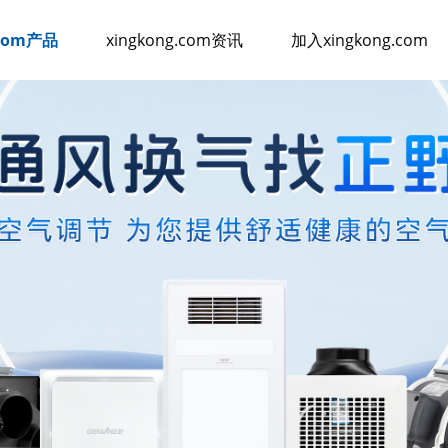
.com产品
xingkong.com资讯
加入xingkong.com